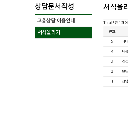
상담문서작성
서식올
고충상담 이용안내
Total 5건
1 페
번호
서식올리기
5
과태
4
내용
3
진정
2
탄원
1
상담